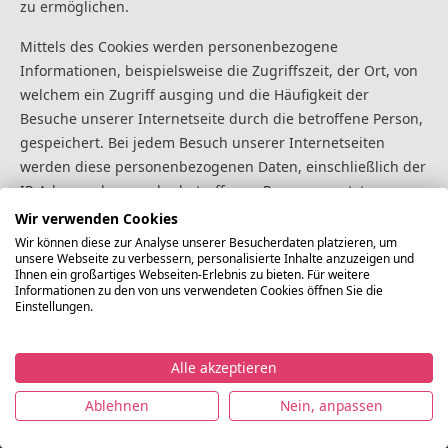
zu ermöglichen.
Mittels des Cookies werden personenbezogene
Informationen, beispielsweise die Zugriffszeit, der Ort, von
welchem ein Zugriff ausging und die Häufigkeit der
Besuche unserer Internetseite durch die betroffene Person,
gespeichert. Bei jedem Besuch unserer Internetseiten
werden diese personenbezogenen Daten, einschließlich der
IP-Adresse des von der betroffenen Person genutzten
Internetanschlusses, an Google in den Vereinigten Staaten
Wir verwenden Cookies
von Amerika übertragen. Diese personenbezogenen Daten
Wir können diese zur Analyse unserer Besucherdaten platzieren, um
unsere Webseite zu verbessern, personalisierte Inhalte anzuzeigen und
werden durch Google in den Vereinigten Staaten von
Ihnen ein großartiges Webseiten-Erlebnis zu bieten. Für weitere
Amerika gespeichert. Google gibt diese über das technische
Informationen zu den von uns verwendeten Cookies öffnen Sie die
Einstellungen.
Verfahren erhobenen personenbezogenen Daten unter
Umständen an Dritte weiter.
Alle akzeptieren
Die betroffene Person kann die Setzung von Cookies durch
©
unsere Internetseite, wie oben bereits dargestellt, jederzeit
Ablehnen
Nein, anpassen
Lagerverkaufsmode.de
Impressum
Datenschutz
Nutzungsbedingungen
AG
mittels einer entsprechenden Einstellung des genutzten
2021
Internetbrowsers verhindern und damit der Setzung von