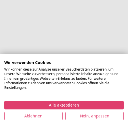
Wir verwenden Cookies
Wir können diese zur Analyse unserer Besucherdaten platzieren, um
unsere Webseite zu verbessern, personalisierte Inhalte anzuzeigen und
Ihnen ein großartiges Webseiten-Erlebnis zu bieten. Für weitere
Informationen zu den von uns verwendeten Cookies öffnen Sie die
Einstellungen.
Alle akzeptieren
©
Ablehnen
Nein, anpassen
Lagerverkaufsmode.de
Impressum
Datenschutz
Nutzungsbedingungen
AG
2021