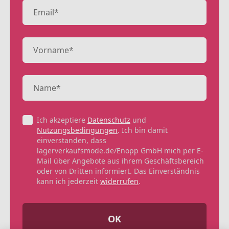
Ich akzeptiere
Datenschutz
und
Nutzungsbedingungen
. Ich bin damit
einverstanden, dass
lagerverkaufsmode.de/Enopp GmbH mich per E-
Mail über Angebote aus ihrem Geschäftsbereich
oder von Dritten informiert. Das Einverständnis
kann ich jederzeit
widerrufen
.
OK