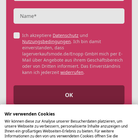
Ich akzeptiere
Datenschutz
und
Nutzungsbedingungen
. Ich bin damit
einverstanden, dass
lagerverkaufsmode.de/Enopp GmbH mich per E-
Mail über Angebote aus ihrem Geschäftsbereich
oder von Dritten informiert. Das Einverständnis
kann ich jederzeit
widerrufen
.
OK
Wir verwenden Cookies
Wir können diese zur Analyse unserer Besucherdaten platzieren, um
unsere Webseite zu verbessern, personalisierte Inhalte anzuzeigen und
Ihnen ein großartiges Webseiten-Erlebnis zu bieten. Für weitere
Informationen zu den von uns verwendeten Cookies öffnen Sie die