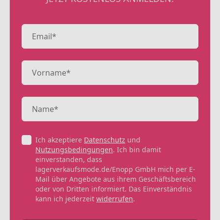
Ich akzeptiere
Datenschutz
und
Nutzungsbedingungen
. Ich bin damit
einverstanden, dass
lagerverkaufsmode.de/Enopp GmbH mich per E-
Mail über Angebote aus ihrem Geschäftsbereich
oder von Dritten informiert. Das Einverständnis
kann ich jederzeit
widerrufen
.