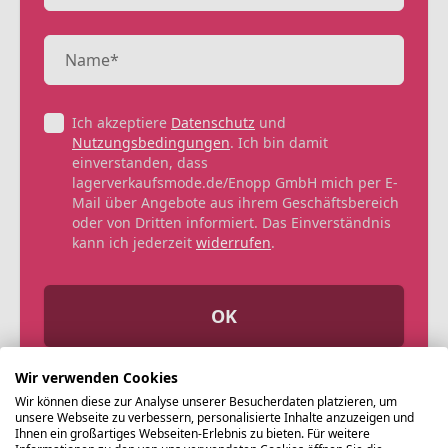
Ich akzeptiere
Datenschutz
und
Nutzungsbedingungen
. Ich bin damit
einverstanden, dass
lagerverkaufsmode.de/Enopp GmbH mich per E-
Mail über Angebote aus ihrem Geschäftsbereich
oder von Dritten informiert. Das Einverständnis
kann ich jederzeit
widerrufen
.
OK
Wir verwenden Cookies
Wir können diese zur Analyse unserer Besucherdaten platzieren, um
unsere Webseite zu verbessern, personalisierte Inhalte anzuzeigen und
Ihnen ein großartiges Webseiten-Erlebnis zu bieten. Für weitere