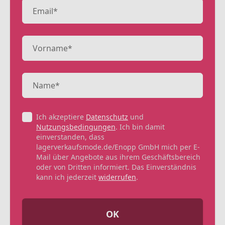
Ich akzeptiere
Datenschutz
und
Nutzungsbedingungen
. Ich bin damit
einverstanden, dass
lagerverkaufsmode.de/Enopp GmbH mich per E-
Mail über Angebote aus ihrem Geschäftsbereich
oder von Dritten informiert. Das Einverständnis
kann ich jederzeit
widerrufen
.
OK