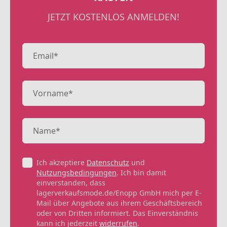
JETZT KOSTENLOS ANMELDEN!
Ich akzeptiere
Datenschutz
und
Nutzungsbedingungen
. Ich bin damit
einverstanden, dass
lagerverkaufsmode.de/Enopp GmbH mich per E-
Mail über Angebote aus ihrem Geschäftsbereich
oder von Dritten informiert. Das Einverständnis
kann ich jederzeit
widerrufen
.