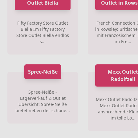
Outlet Biella
Outlet in Rows
Fifty Factory Store Outlet
French Connection 
Biella Im Fifty Factory
in Rowsley: Britische
Store Outlet Biella endlos
mit Französischem 
s...
im Fre...
Spree-Neiße
Mexx Outle
Radolfzell
Spree-Neiße -
Lagerverkauf & Outlet
Mexx Outlet Radolfze
Übersicht: Spree-Neiße
Mexx Outlet Radolf
bietet neben der schöne...
ansprechende Kle
im tolle Lo...