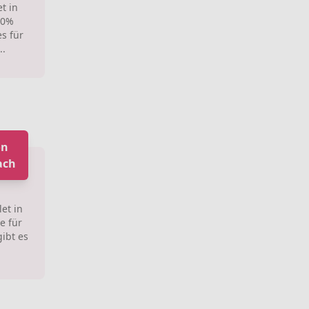
t in
70%
es für
..
on
ach
et in
e für
ibt es