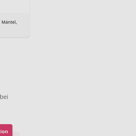
, Mäntel,
 bei
ion