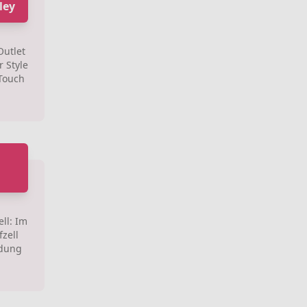
ley
Outlet
r Style
Touch
t
ll: Im
zell
idung