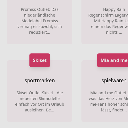
Promiss Outlet: Das
Happy Rain
niederländische
Regenschirm Lagerv
Modelabel Promiss
Mit Happy Rain k
vermag es sowohl, sich
einem das Regenw
reduziert...
nichts ...
Skiset
Mia and me
sportmarken
spielwaren
Skiset Outlet Skiset - die
Mia and me Outlet A
neuesten Skimodelle
was das Herz von M
einfach vor Ort im Urlaub
me-Fans höher sch
ausleihen, Be...
lässt, findet...