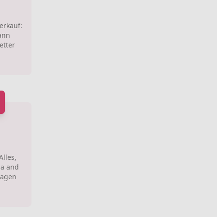
erkauf:
ann
etter
lles,
ia and
lagen