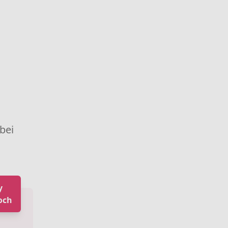
 bei
y
och