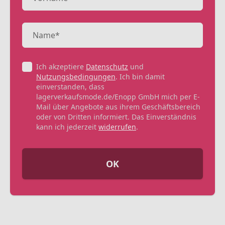
Ich akzeptiere
Datenschutz
und
Nutzungsbedingungen
. Ich bin damit
einverstanden, dass
lagerverkaufsmode.de/Enopp GmbH mich per E-
Mail über Angebote aus ihrem Geschäftsbereich
oder von Dritten informiert. Das Einverständnis
kann ich jederzeit
widerrufen
.
OK