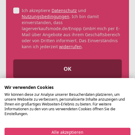
Ich akzeptiere
Datenschutz
und
Nutzungsbedingungen
. Ich bin damit
einverstanden, dass
lagerverkaufsmode.de/Enopp GmbH mich per E-
Mail über Angebote aus ihrem Geschäftsbereich
oder von Dritten informiert. Das Einverständnis
kann ich jederzeit
widerrufen
.
OK
Wir verwenden Cookies
Wir können diese zur Analyse unserer Besucherdaten platzieren, um
unsere Webseite zu verbessern, personalisierte Inhalte anzuzeigen und
Ihnen ein großartiges Webseiten-Erlebnis zu bieten. Für weitere
Informationen zu den von uns verwendeten Cookies öffnen Sie die
Einstellungen.
Alle akzeptieren