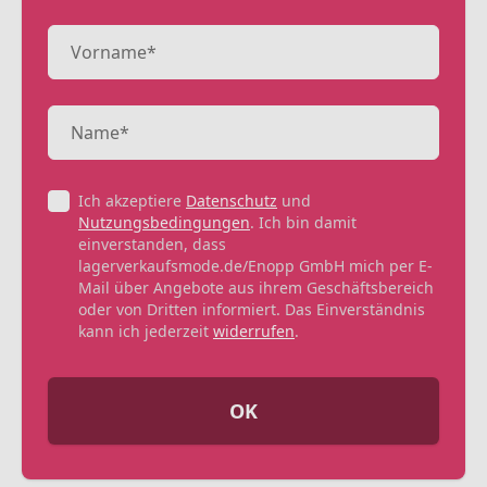
Ich akzeptiere
Datenschutz
und
Nutzungsbedingungen
. Ich bin damit
einverstanden, dass
lagerverkaufsmode.de/Enopp GmbH mich per E-
Mail über Angebote aus ihrem Geschäftsbereich
oder von Dritten informiert. Das Einverständnis
kann ich jederzeit
widerrufen
.
OK