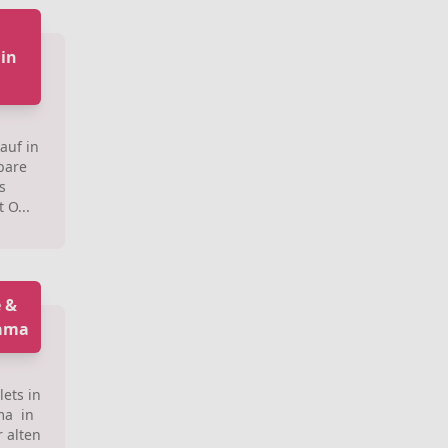
in
auf in
bare
s
 O...
 &
bama
ets in
ma in
 alten