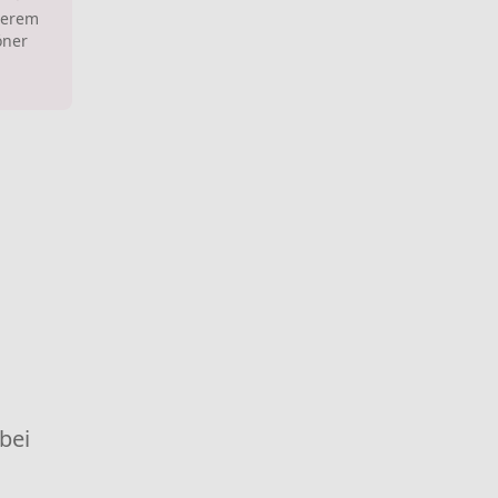
derem
öner
 bei