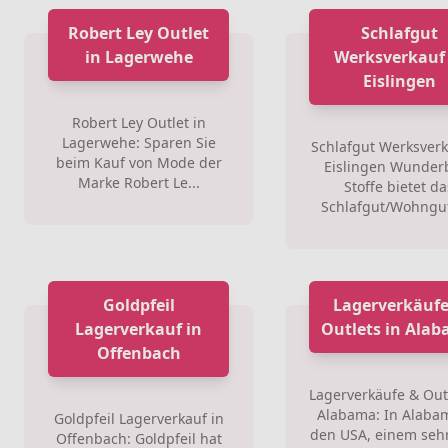
Robert Ley Outlet
Schlafgut
in Lagerwehe
Werksverkauf 
Eislingen
Robert Ley Outlet in
Lagerwehe: Sparen Sie
Schlafgut Werksverk
beim Kauf von Mode der
Eislingen Wunder
Marke Robert Le...
Stoffe bietet da
Schlafgut/Wohngut
Goldpfeil
Lagerverkäufe
Lagerverkauf in
Outlets in Ala
Offenbach
Lagerverkäufe & Outl
Alabama: In Alaba
Goldpfeil Lagerverkauf in
den USA, einem sehr
Offenbach: Goldpfeil hat