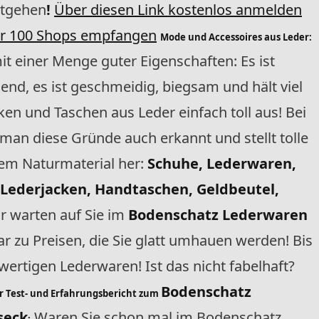
ntgehen
!
Über diesen Link kostenlos anmelden
ber 100 Shops empfangen
Mode und Accessoires aus Leder:
 mit einer Menge guter Eigenschaften: Es ist
nd, es ist geschmeidig, biegsam und hält viel
ken und Taschen aus Leder einfach toll aus! Bei
man diese Gründe auch erkannt und stellt tolle
em Naturmaterial her:
Schuhe, Lederwaren,
Lederjacken, Handtaschen, Geldbeutel,
r warten auf Sie im
Bodenschatz Lederwaren
r zu Preisen, die Sie glatt umhauen werden! Bis
wertigen Lederwaren! Ist das nicht fabelhaft?
Bodenschatz
r Test- und Erfahrungsbericht zum
seck
Waren Sie schon mal im Bodenschatz