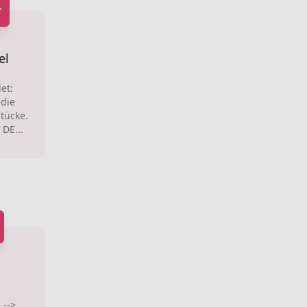
r
el
et:
 die
tücke.
DE...
 -->