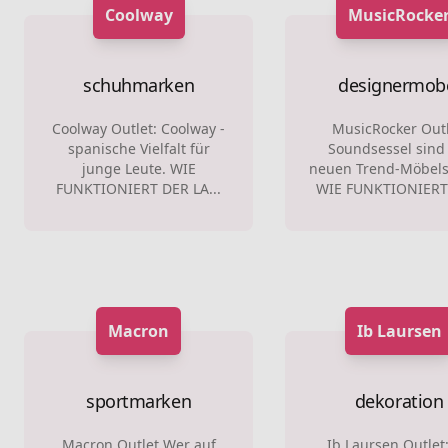
Coolway
MusicRocke
schuhmarken
designermob
Coolway Outlet: Coolway -
MusicRocker Outl
spanische Vielfalt für
Soundsessel sind
junge Leute. WIE
neuen Trend-Möbels
FUNKTIONIERT DER LA...
WIE FUNKTIONIERT 
Macron
Ib Laursen
sportmarken
dekoration
Macron Outlet Wer auf
Ib Laursen Outlet: