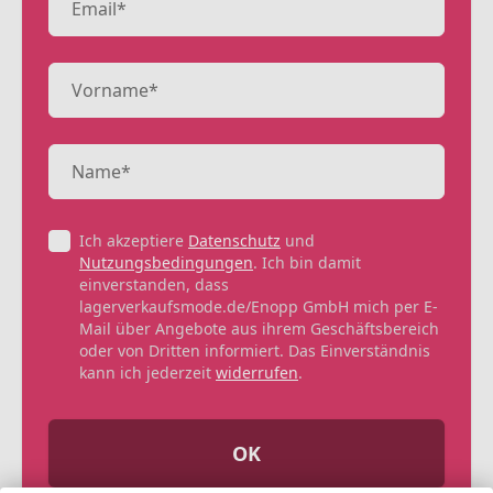
Ich akzeptiere
Datenschutz
und
Nutzungsbedingungen
. Ich bin damit
einverstanden, dass
lagerverkaufsmode.de/Enopp GmbH mich per E-
Mail über Angebote aus ihrem Geschäftsbereich
oder von Dritten informiert. Das Einverständnis
kann ich jederzeit
widerrufen
.
OK