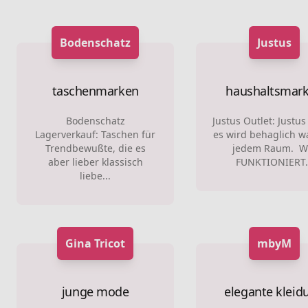
Bodenschatz
Justus
taschenmarken
haushaltsmar
Bodenschatz
Justus Outlet: Justu
Lagerverkauf: Taschen für
es wird behaglich w
Trendbewußte, die es
jedem Raum. W
aber lieber klassisch
FUNKTIONIERT.
liebe...
Gina Tricot
mbyM
junge mode
elegante kleid