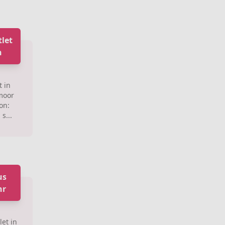
let
n
 in
moor
on:
s...
us
hr
et in