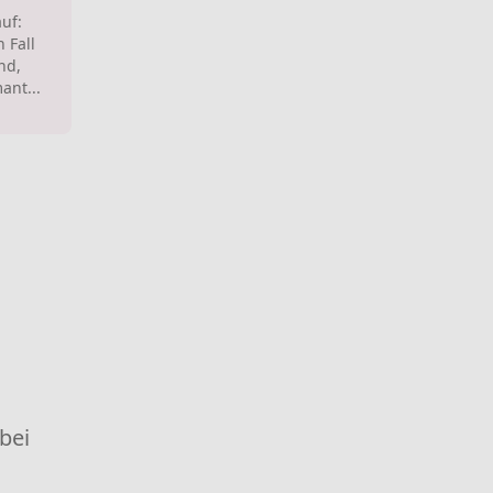
uf:
 Fall
nd,
ant...
 bei