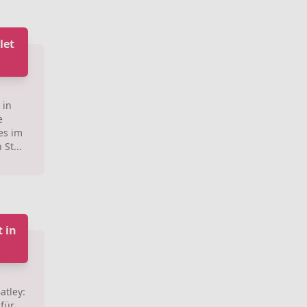
let
 in
e
es im
 St...
 in
atley:
für