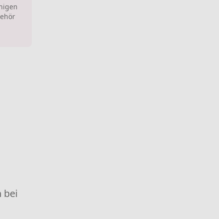
enigen
behör
 bei