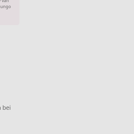
y van
olungo
 bei