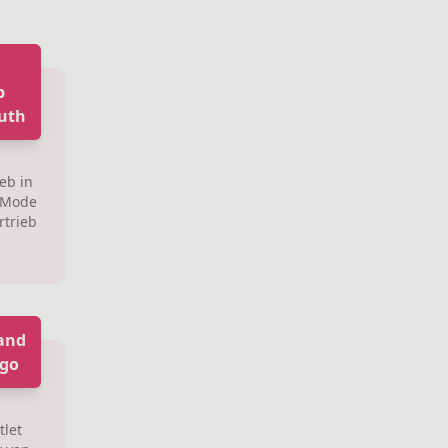
b
uth
eb in
 Mode
trieb
and
ngo
tlet