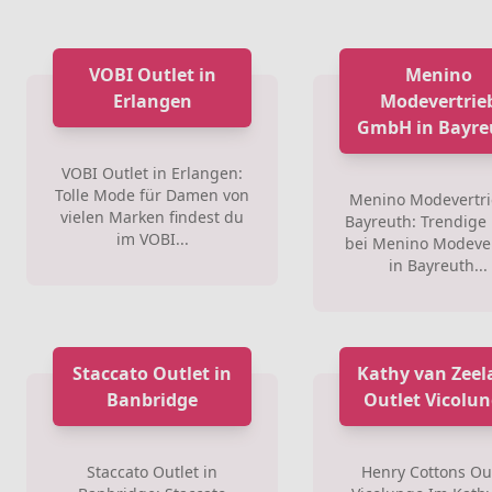
VOBI Outlet in
Menino
Erlangen
Modevertrie
GmbH in Bayre
VOBI Outlet in Erlangen:
Tolle Mode für Damen von
Menino Modevertri
vielen Marken findest du
Bayreuth: Trendige
im VOBI...
bei Menino Modever
in Bayreuth...
Staccato Outlet in
Kathy van Zeel
Banbridge
Outlet Vicolu
Staccato Outlet in
Henry Cottons Ou