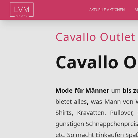
AKTUELLE AKTIONEN
M
Cavallo Outlet
Cavallo O
Mode für Männer
um
bis 
bietet alles
,
was Mann von W
Shirts, Kravatten, Pullove
günstigen Schnäppchenpreisen
etc. So macht Einkaufen Spa