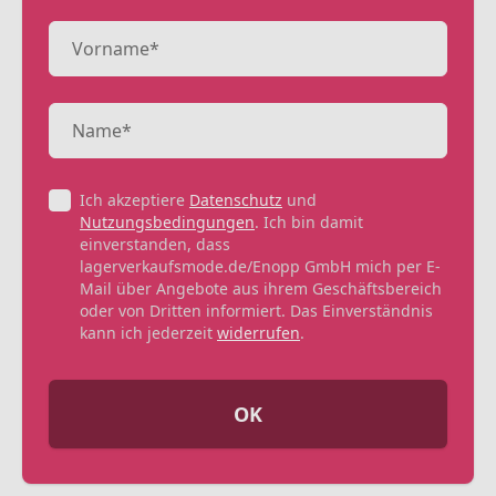
Ich akzeptiere
Datenschutz
und
Nutzungsbedingungen
. Ich bin damit
einverstanden, dass
lagerverkaufsmode.de/Enopp GmbH mich per E-
Mail über Angebote aus ihrem Geschäftsbereich
oder von Dritten informiert. Das Einverständnis
kann ich jederzeit
widerrufen
.
OK