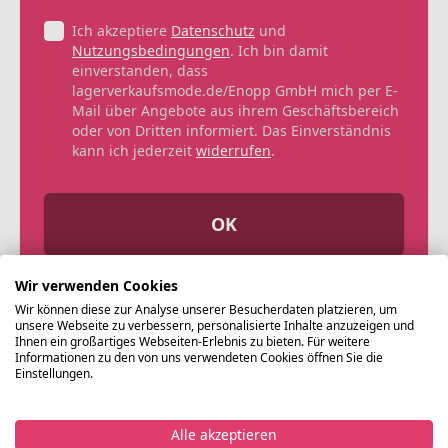
Ich akzeptiere
Datenschutz
und
Nutzungsbedingungen
. Ich bin damit
einverstanden, dass
lagerverkaufsmode.de/Enopp GmbH mich per E-
Mail über Angebote aus ihrem Geschäftsbereich
oder von Dritten informiert. Das Einverständnis
kann ich jederzeit
widerrufen
.
OK
Wir verwenden Cookies
Wir können diese zur Analyse unserer Besucherdaten platzieren, um
unsere Webseite zu verbessern, personalisierte Inhalte anzuzeigen und
Ihnen ein großartiges Webseiten-Erlebnis zu bieten. Für weitere
Informationen zu den von uns verwendeten Cookies öffnen Sie die
Einstellungen.
Alle akzeptieren