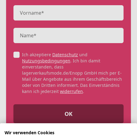
Ich akzeptiere
Datenschutz
und
Nutzungsbedingungen
. Ich bin damit
einverstanden, dass
lagerverkaufsmode.de/Enopp GmbH mich per E-
Mail über Angebote aus ihrem Geschäftsbereich
oder von Dritten informiert. Das Einverständnis
kann ich jederzeit
widerrufen
.
OK
Wir verwenden Cookies