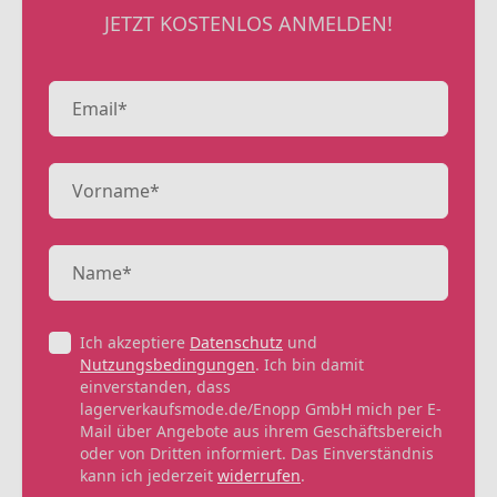
JETZT KOSTENLOS ANMELDEN!
Ich akzeptiere
Datenschutz
und
Nutzungsbedingungen
. Ich bin damit
einverstanden, dass
lagerverkaufsmode.de/Enopp GmbH mich per E-
Mail über Angebote aus ihrem Geschäftsbereich
oder von Dritten informiert. Das Einverständnis
kann ich jederzeit
widerrufen
.