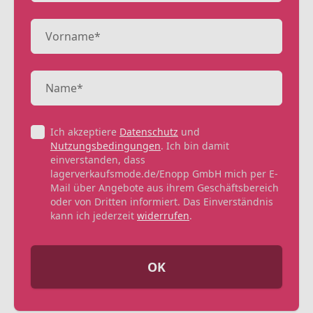
Ich akzeptiere
Datenschutz
und
Nutzungsbedingungen
. Ich bin damit
einverstanden, dass
lagerverkaufsmode.de/Enopp GmbH mich per E-
Mail über Angebote aus ihrem Geschäftsbereich
oder von Dritten informiert. Das Einverständnis
kann ich jederzeit
widerrufen
.
OK