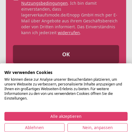
Nutzungsbedingungen
. Ich bin damit
einverstanden, dass
lagerverkaufsmode.de/Enopp GmbH mich per E-
Mail über Angebote aus ihrem Geschäftsbereich
oder von Dritten informiert. Das Einverständnis
kann ich jederzeit
widerrufen
.
OK
Wir verwenden Cookies
Wir können diese zur Analyse unserer Besucherdaten platzieren, um
unsere Webseite zu verbessern, personalisierte Inhalte anzuzeigen und
Ihnen ein großartiges Webseiten-Erlebnis zu bieten. Für weitere
Informationen zu den von uns verwendeten Cookies öffnen Sie die
Einstellungen.
Alle akzeptieren
©
Ablehnen
Nein, anpassen
Lagerverkaufsmode.de
Impressum
Datenschutz
Nutzungsbedingungen
AG