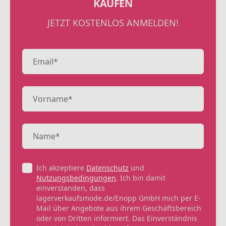
KAUFEN
JETZT KOSTENLOS ANMELDEN!
Ich akzeptiere
Datenschutz
und
Nutzungsbedingungen
. Ich bin damit
einverstanden, dass
lagerverkaufsmode.de/Enopp GmbH mich per E-
Mail über Angebote aus ihrem Geschäftsbereich
oder von Dritten informiert. Das Einverständnis