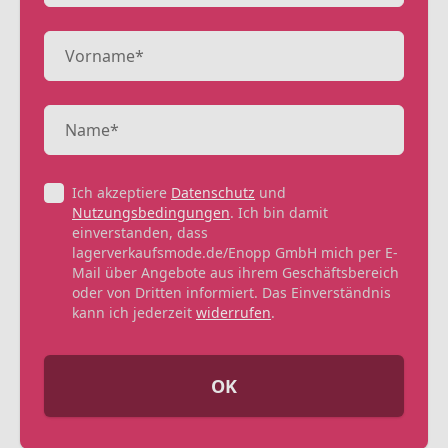
Ich akzeptiere
Datenschutz
und
Nutzungsbedingungen
. Ich bin damit
einverstanden, dass
lagerverkaufsmode.de/Enopp GmbH mich per E-
Mail über Angebote aus ihrem Geschäftsbereich
oder von Dritten informiert. Das Einverständnis
kann ich jederzeit
widerrufen
.
OK