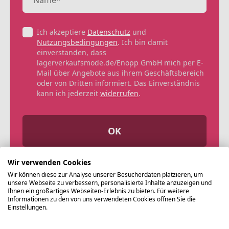
Ich akzeptiere
Datenschutz
und
Nutzungsbedingungen
. Ich bin damit
einverstanden, dass
lagerverkaufsmode.de/Enopp GmbH mich per E-
Mail über Angebote aus ihrem Geschäftsbereich
oder von Dritten informiert. Das Einverständnis
kann ich jederzeit
widerrufen
.
OK
Wir verwenden Cookies
Wir können diese zur Analyse unserer Besucherdaten platzieren, um
unsere Webseite zu verbessern, personalisierte Inhalte anzuzeigen und
Ihnen ein großartiges Webseiten-Erlebnis zu bieten. Für weitere
Informationen zu den von uns verwendeten Cookies öffnen Sie die
Einstellungen.