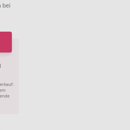
 bei
k
l
erkauf:
dem
hende