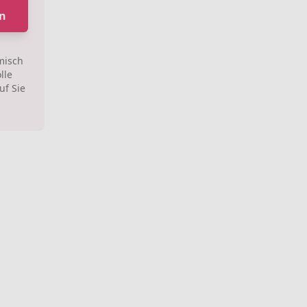
n
misch
lle
uf Sie