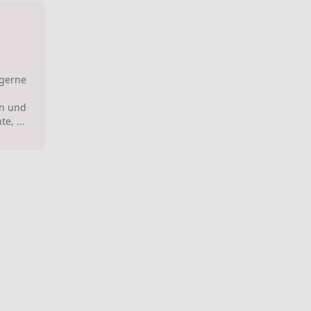
 gerne
en und
e, ...