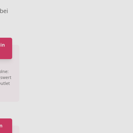
 bei
 in
olne:
iswert
utlet
in