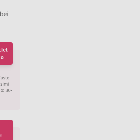
 bei
tlet
no
Castel
simi
o: 30-
t
u