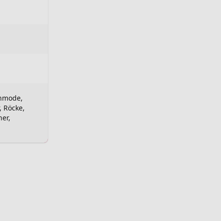
nmode,
, Röcke,
her,