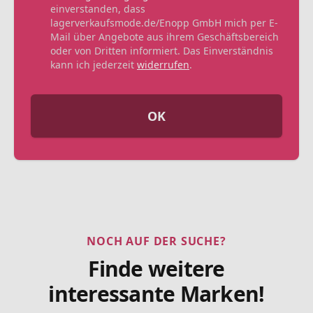
einverstanden, dass
lagerverkaufsmode.de/Enopp GmbH mich per E-
Mail über Angebote aus ihrem Geschäftsbereich
oder von Dritten informiert. Das Einverständnis
kann ich jederzeit
widerrufen
.
OK
NOCH AUF DER SUCHE?
Finde weitere
interessante Marken!