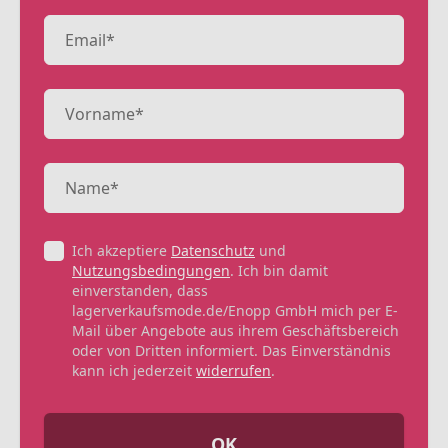
Ich akzeptiere
Datenschutz
und
Nutzungsbedingungen
. Ich bin damit
einverstanden, dass
lagerverkaufsmode.de/Enopp GmbH mich per E-
Mail über Angebote aus ihrem Geschäftsbereich
oder von Dritten informiert. Das Einverständnis
kann ich jederzeit
widerrufen
.
OK