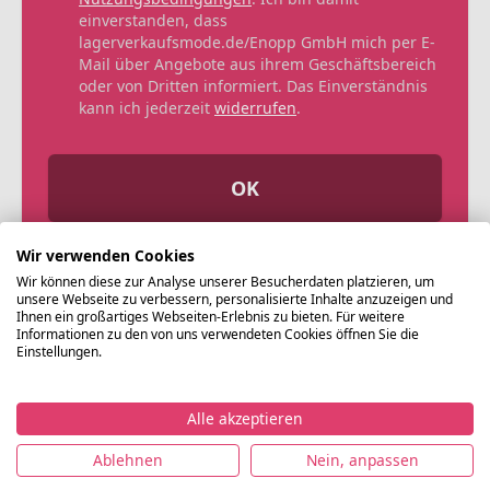
einverstanden, dass
lagerverkaufsmode.de/Enopp GmbH mich per E-
Mail über Angebote aus ihrem Geschäftsbereich
oder von Dritten informiert. Das Einverständnis
kann ich jederzeit
widerrufen
.
OK
Wir verwenden Cookies
Wir können diese zur Analyse unserer Besucherdaten platzieren, um
unsere Webseite zu verbessern, personalisierte Inhalte anzuzeigen und
Ihnen ein großartiges Webseiten-Erlebnis zu bieten. Für weitere
Informationen zu den von uns verwendeten Cookies öffnen Sie die
Einstellungen.
Alle akzeptieren
©
Ablehnen
Nein, anpassen
Lagerverkaufsmode.de
Impressum
Datenschutz
Nutzungsbedingungen
AG
2021