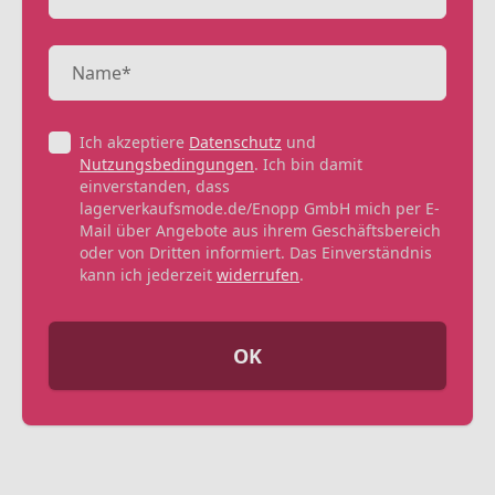
Ich akzeptiere
Datenschutz
und
Nutzungsbedingungen
. Ich bin damit
einverstanden, dass
lagerverkaufsmode.de/Enopp GmbH mich per E-
Mail über Angebote aus ihrem Geschäftsbereich
oder von Dritten informiert. Das Einverständnis
kann ich jederzeit
widerrufen
.
OK