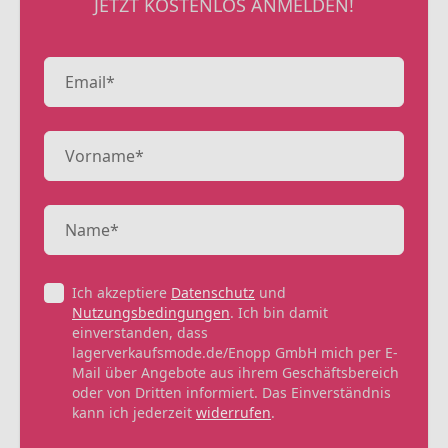
JETZT KOSTENLOS ANMELDEN!
Ich akzeptiere
Datenschutz
und
Nutzungsbedingungen
. Ich bin damit
einverstanden, dass
lagerverkaufsmode.de/Enopp GmbH mich per E-
Mail über Angebote aus ihrem Geschäftsbereich
oder von Dritten informiert. Das Einverständnis
kann ich jederzeit
widerrufen
.