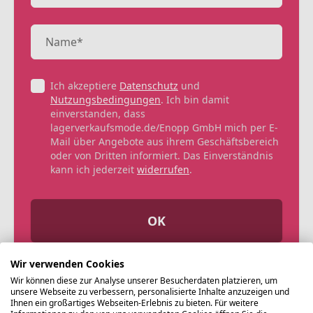
Ich akzeptiere
Datenschutz
und
Nutzungsbedingungen
. Ich bin damit
einverstanden, dass
lagerverkaufsmode.de/Enopp GmbH mich per E-
Mail über Angebote aus ihrem Geschäftsbereich
oder von Dritten informiert. Das Einverständnis
kann ich jederzeit
widerrufen
.
OK
Wir verwenden Cookies
Wir können diese zur Analyse unserer Besucherdaten platzieren, um
unsere Webseite zu verbessern, personalisierte Inhalte anzuzeigen und
Ihnen ein großartiges Webseiten-Erlebnis zu bieten. Für weitere