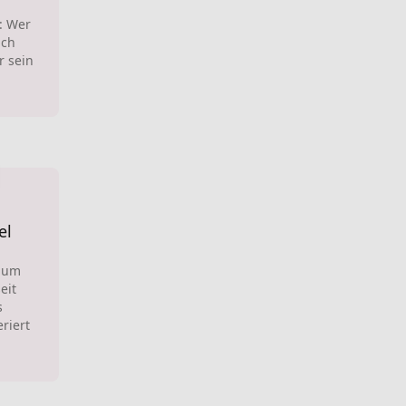
: Wer
ach
r sein
el
ilum
eit
s
eriert