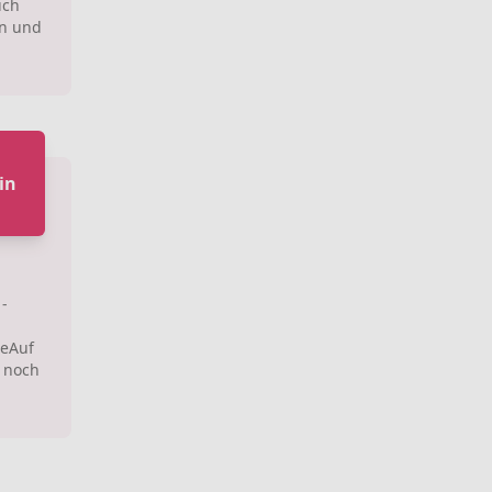
ich
n und
e
in
-
deAuf
r noch