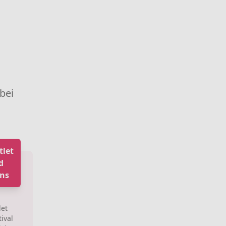
 bei
tlet
d
ens
let
ival