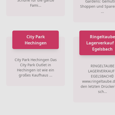
Schuhe für die ganze
Gardens: Gemütl
Fami...
Shoppen und Spare
...
City Park
Ringeltaub
Hechingen
Lagerverkauf 
Egelsbach
City Park Hechingen Das
City Park Outlet in
RINGELTAUBE
Hechingen ist wie ein
LAGERVERKAUF 
großes Kaufhaus ...
EGELSBACH©
www.ringeltaube.
den letzten Drücke
sch...