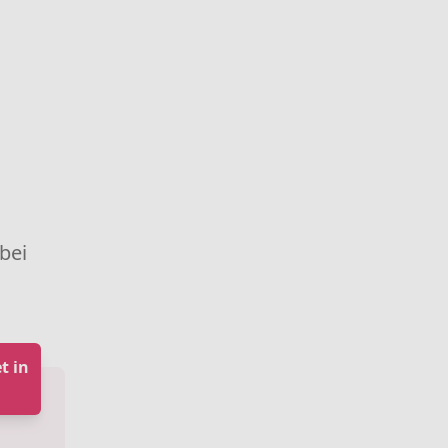
 bei
t in