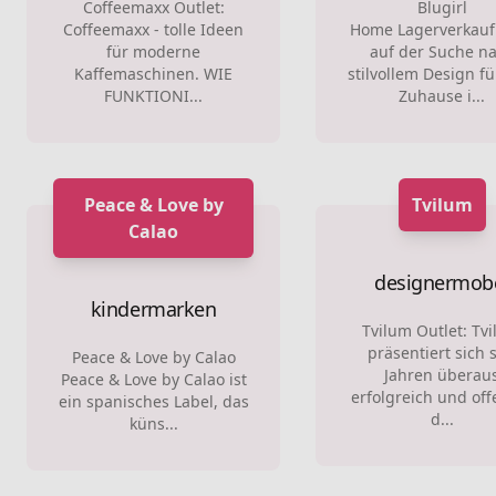
Coffeemaxx Outlet:
Blugirl
Coffeemaxx - tolle Ideen
Home Lagerverkauf
für moderne
auf der Suche n
Kaffemaschinen. WIE
stilvollem Design fü
FUNKTIONI...
Zuhause i...
Peace & Love by
Tvilum
Calao
designermob
kindermarken
Tvilum Outlet: Tv
präsentiert sich s
Peace & Love by Calao
Jahren überau
Peace & Love by Calao ist
erfolgreich und off
ein spanisches Label, das
d...
küns...