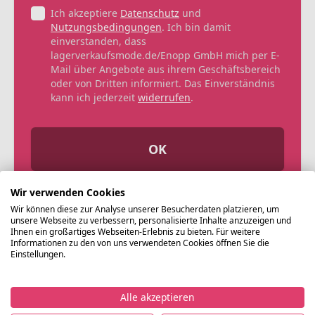
Ich akzeptiere
Datenschutz
und
Nutzungsbedingungen
. Ich bin damit
einverstanden, dass
lagerverkaufsmode.de/Enopp GmbH mich per E-
Mail über Angebote aus ihrem Geschäftsbereich
oder von Dritten informiert. Das Einverständnis
kann ich jederzeit
widerrufen
.
OK
Wir verwenden Cookies
Wir können diese zur Analyse unserer Besucherdaten platzieren, um
unsere Webseite zu verbessern, personalisierte Inhalte anzuzeigen und
Ihnen ein großartiges Webseiten-Erlebnis zu bieten. Für weitere
Informationen zu den von uns verwendeten Cookies öffnen Sie die
Einstellungen.
Alle akzeptieren