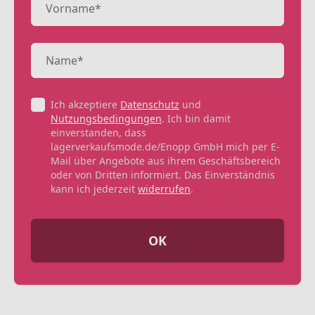
Ich akzeptiere
Datenschutz
und
Nutzungsbedingungen
. Ich bin damit
einverstanden, dass
lagerverkaufsmode.de/Enopp GmbH mich per E-
Mail über Angebote aus ihrem Geschäftsbereich
oder von Dritten informiert. Das Einverständnis
kann ich jederzeit
widerrufen
.
OK