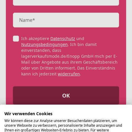
Ich akzeptiere
Datenschutz
und
Nutzungsbedingungen
. Ich bin damit
einverstanden, dass
lagerverkaufsmode.de/Enopp GmbH mich per E-
Mail über Angebote aus ihrem Geschäftsbereich
oder von Dritten informiert. Das Einverständnis
kann ich jederzeit
widerrufen
.
OK
Wir verwenden Cookies
Wir können diese zur Analyse unserer Besucherdaten platzieren, um
unsere Webseite zu verbessern, personalisierte Inhalte anzuzeigen und
Ihnen ein großartiges Webseiten-Erlebnis zu bieten. Für weitere