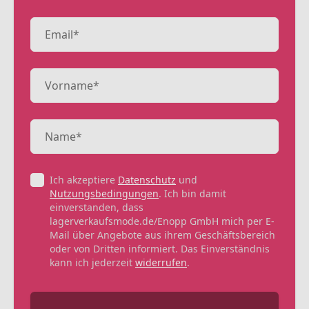
Ich akzeptiere
Datenschutz
und
Nutzungsbedingungen
. Ich bin damit
einverstanden, dass
lagerverkaufsmode.de/Enopp GmbH mich per E-
Mail über Angebote aus ihrem Geschäftsbereich
oder von Dritten informiert. Das Einverständnis
kann ich jederzeit
widerrufen
.