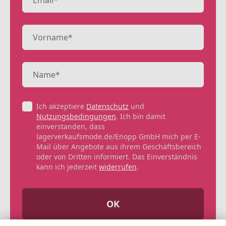
Ich akzeptiere
Datenschutz
und
Nutzungsbedingungen
. Ich bin damit
einverstanden, dass
lagerverkaufsmode.de/Enopp GmbH mich per E-
Mail über Angebote aus ihrem Geschäftsbereich
oder von Dritten informiert. Das Einverständnis
kann ich jederzeit
widerrufen
.
OK