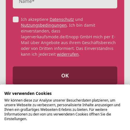
Ich akzeptiere
Datenschutz
und
Nutzungsbedingungen
. Ich bin damit
einverstanden, dass
lagerverkaufsmode.de/Enopp GmbH mich per E-
Mail über Angebote aus ihrem Geschäftsbereich
oder von Dritten informiert. Das Einverständnis
kann ich jederzeit
widerrufen
.
OK
Wir verwenden Cookies
Wir können diese zur Analyse unserer Besucherdaten platzieren, um
unsere Webseite zu verbessern, personalisierte Inhalte anzuzeigen und
Ihnen ein großartiges Webseiten-Erlebnis zu bieten. Für weitere
Informationen zu den von uns verwendeten Cookies öffnen Sie die
Einstellungen.