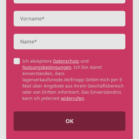
Ich akzeptiere
Datenschutz
und
Nutzungsbedingungen
. Ich bin damit
einverstanden, dass
lagerverkaufsmode.de/Enopp GmbH mich per E-
Mail über Angebote aus ihrem Geschäftsbereich
oder von Dritten informiert. Das Einverständnis
kann ich jederzeit
widerrufen
.
OK