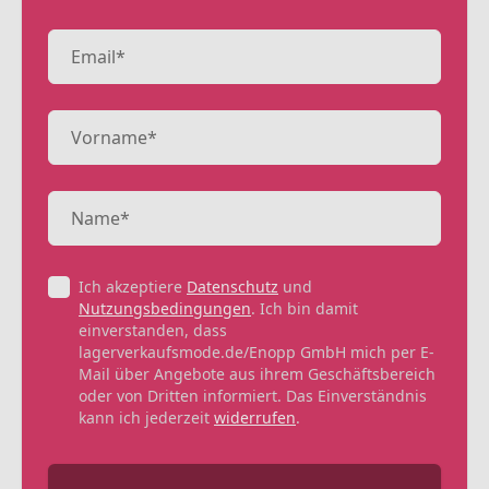
Ich akzeptiere
Datenschutz
und
Nutzungsbedingungen
. Ich bin damit
einverstanden, dass
lagerverkaufsmode.de/Enopp GmbH mich per E-
Mail über Angebote aus ihrem Geschäftsbereich
oder von Dritten informiert. Das Einverständnis
kann ich jederzeit
widerrufen
.