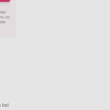
tlet
hic im
tlet
 bei