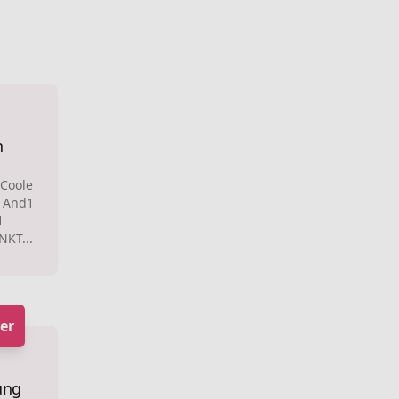
n
 Coole
n And1
1
NKT...
er
ung