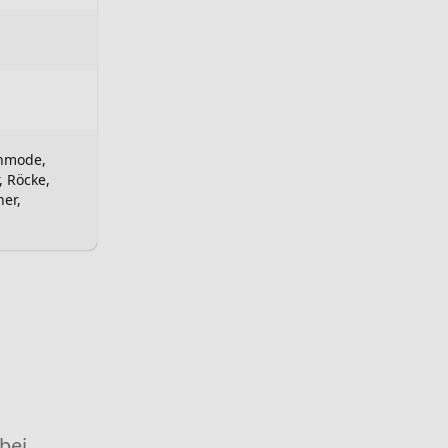
nmode,
, Röcke,
her,
 bei