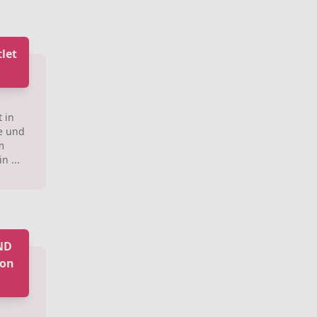
let
 in
e und
m
n ...
ND
 on