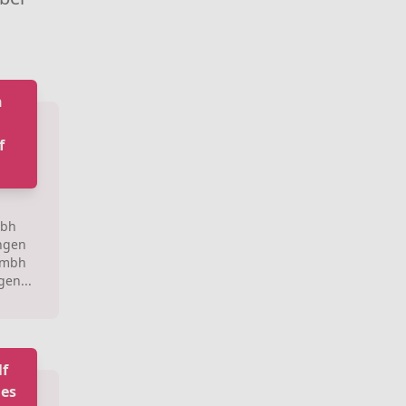
n
f
mbh
ingen
Gmbh
gen...
lf
les