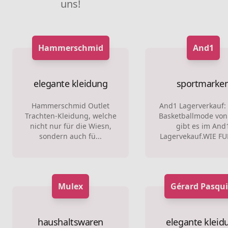
uns!
Hammerschmid
And1
elegante kleidung
sportmarke
Hammerschmid Outlet
And1 Lagerverkauf:
Trachten-Kleidung, welche
Basketballmode vo
nicht nur für die Wiesn,
gibt es im And
sondern auch fü...
Lagervekauf.WIE FU
Mulex
Gérard Pasqui
haushaltswaren
elegante kleid