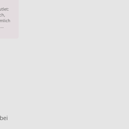
tlet:
ch,
emlich
..
 bei