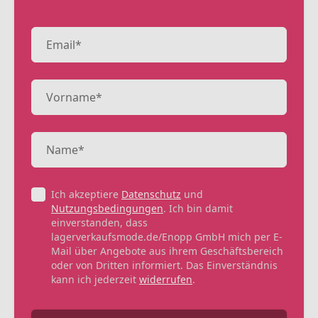
Ich akzeptiere
Datenschutz
und
Nutzungsbedingungen
. Ich bin damit
einverstanden, dass
lagerverkaufsmode.de/Enopp GmbH mich per E-
Mail über Angebote aus ihrem Geschäftsbereich
oder von Dritten informiert. Das Einverständnis
kann ich jederzeit
widerrufen
.