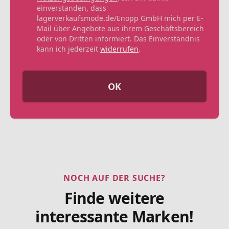
einverstanden, dass
lagerverkaufsmode.de/Enopp GmbH mich per E-
Mail über Angebote aus ihrem Geschäftsbereich
oder von Dritten informiert. Das Einverständnis
kann ich jederzeit
widerrufen
.
OK
NOCH AUF DER SUCHE?
Finde weitere
interessante Marken!