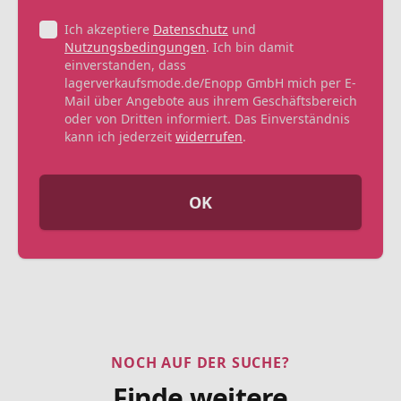
Ich akzeptiere
Datenschutz
und
Nutzungsbedingungen
. Ich bin damit
einverstanden, dass
lagerverkaufsmode.de/Enopp GmbH mich per E-
Mail über Angebote aus ihrem Geschäftsbereich
oder von Dritten informiert. Das Einverständnis
kann ich jederzeit
widerrufen
.
OK
NOCH AUF DER SUCHE?
Finde weitere