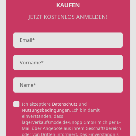
KAUFEN
JETZT KOSTENLOS ANMELDEN!
Ich akzeptiere
Datenschutz
und
Nutzungsbedingungen
. Ich bin damit
einverstanden, dass
lagerverkaufsmode.de/Enopp GmbH mich per E-
Mail über Angebote aus ihrem Geschäftsbereich
oder von Dritten informiert. Das Einverständnis