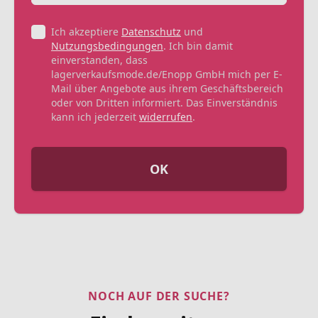
Ich akzeptiere
Datenschutz
und
Nutzungsbedingungen
. Ich bin damit
einverstanden, dass
lagerverkaufsmode.de/Enopp GmbH mich per E-
Mail über Angebote aus ihrem Geschäftsbereich
oder von Dritten informiert. Das Einverständnis
kann ich jederzeit
widerrufen
.
OK
NOCH AUF DER SUCHE?