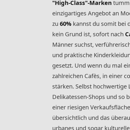
"High-Class"-Marken
tummel
einzigartiges Angebot an Mod
zu
60%
kannst du somit bei 
kein Grund ist, sofort nach
C
Männer suchst, verführerisc
und praktische Kinderkleidun
gesetzt. Und wenn du mal ei
zahlreichen Cafès, in einer 
stärken. Selbst hochwertige
Delikatessen-Shops und so bl
einer riesigen Verkaufsfläch
übersichtlich und das über
urbanes und sogar kulturelle