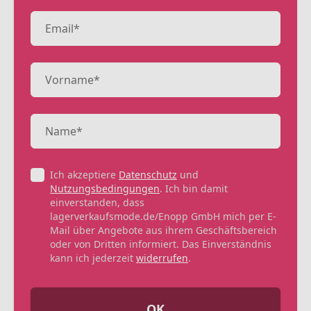
Ich akzeptiere
Datenschutz
und
Nutzungsbedingungen
. Ich bin damit
einverstanden, dass
lagerverkaufsmode.de/Enopp GmbH mich per E-
Mail über Angebote aus ihrem Geschäftsbereich
oder von Dritten informiert. Das Einverständnis
kann ich jederzeit
widerrufen
.
OK