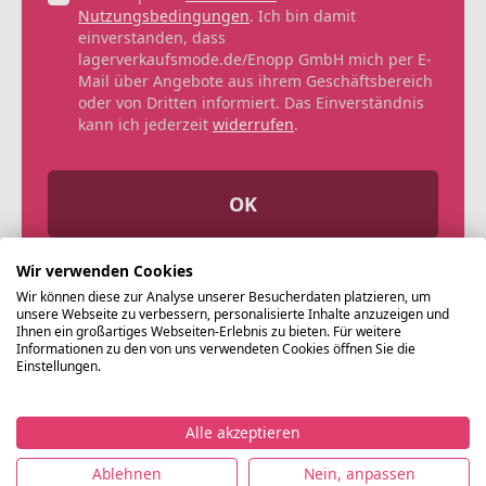
Nutzungsbedingungen
. Ich bin damit
einverstanden, dass
lagerverkaufsmode.de/Enopp GmbH mich per E-
Mail über Angebote aus ihrem Geschäftsbereich
oder von Dritten informiert. Das Einverständnis
kann ich jederzeit
widerrufen
.
OK
Wir verwenden Cookies
Wir können diese zur Analyse unserer Besucherdaten platzieren, um
unsere Webseite zu verbessern, personalisierte Inhalte anzuzeigen und
Ihnen ein großartiges Webseiten-Erlebnis zu bieten. Für weitere
Informationen zu den von uns verwendeten Cookies öffnen Sie die
Einstellungen.
Alle akzeptieren
©
Ablehnen
Nein, anpassen
Lagerverkaufsmode.de
Impressum
Datenschutz
Nutzungsbedingungen
AG