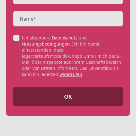
Ich akzeptiere
Datenschutz
und
Nutzungsbedingungen
. Ich bin damit
einverstanden, dass
lagerverkaufsmode.de/Enopp GmbH mich per E-
Mail über Angebote aus ihrem Geschäftsbereich
oder von Dritten informiert. Das Einverständnis
kann ich jederzeit
widerrufen
.
OK