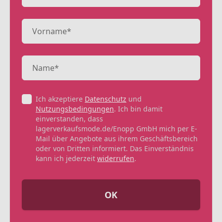
Ich akzeptiere
Datenschutz
und
Nutzungsbedingungen
. Ich bin damit
einverstanden, dass
lagerverkaufsmode.de/Enopp GmbH mich per E-
Mail über Angebote aus ihrem Geschäftsbereich
oder von Dritten informiert. Das Einverständnis
kann ich jederzeit
widerrufen
.
OK