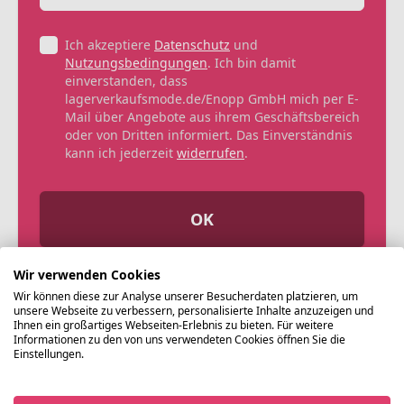
Ich akzeptiere
Datenschutz
und
Nutzungsbedingungen
. Ich bin damit
einverstanden, dass
lagerverkaufsmode.de/Enopp GmbH mich per E-
Mail über Angebote aus ihrem Geschäftsbereich
oder von Dritten informiert. Das Einverständnis
kann ich jederzeit
widerrufen
.
OK
Wir verwenden Cookies
Wir können diese zur Analyse unserer Besucherdaten platzieren, um
unsere Webseite zu verbessern, personalisierte Inhalte anzuzeigen und
Ihnen ein großartiges Webseiten-Erlebnis zu bieten. Für weitere
Informationen zu den von uns verwendeten Cookies öffnen Sie die
Einstellungen.