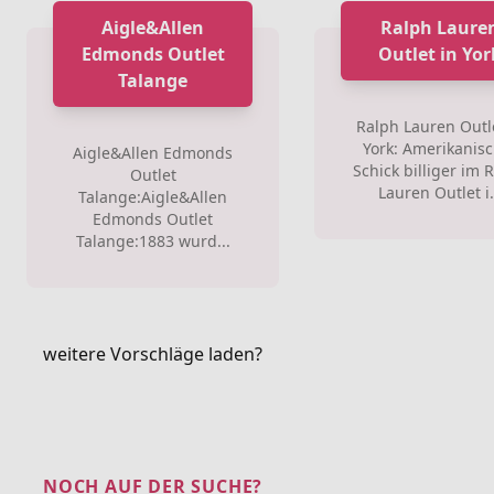
Aigle&Allen
Ralph Laure
Edmonds Outlet
Outlet in Yor
Talange
Ralph Lauren Outle
York: Amerikanis
Aigle&Allen Edmonds
Schick billiger im 
Outlet
Lauren Outlet i.
Talange:Aigle&Allen
Edmonds Outlet
Talange:1883 wurd...
weitere Vorschläge laden?
NOCH AUF DER SUCHE?