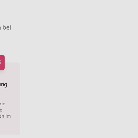
 bei
í
ung
rlo
e
en im