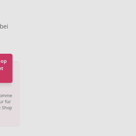
 bei
hop
et
 Homme
ur für
e Shop