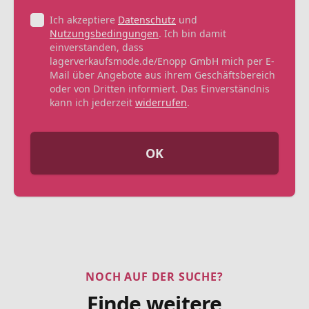
Ich akzeptiere
Datenschutz
und
Nutzungsbedingungen
. Ich bin damit
einverstanden, dass
lagerverkaufsmode.de/Enopp GmbH mich per E-
Mail über Angebote aus ihrem Geschäftsbereich
oder von Dritten informiert. Das Einverständnis
kann ich jederzeit
widerrufen
.
OK
NOCH AUF DER SUCHE?
Finde weitere