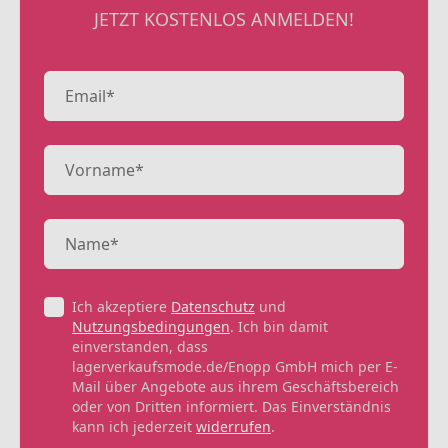
JETZT KOSTENLOS ANMELDEN!
Ich akzeptiere
Datenschutz
und
Nutzungsbedingungen
. Ich bin damit
einverstanden, dass
lagerverkaufsmode.de/Enopp GmbH mich per E-
Mail über Angebote aus ihrem Geschäftsbereich
oder von Dritten informiert. Das Einverständnis
kann ich jederzeit
widerrufen
.