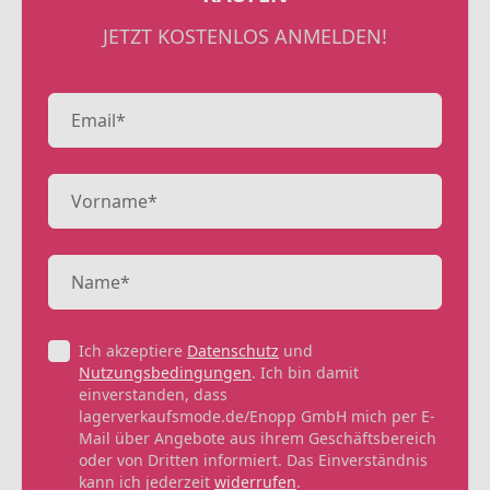
JETZT KOSTENLOS ANMELDEN!
Ich akzeptiere
Datenschutz
und
Nutzungsbedingungen
. Ich bin damit
einverstanden, dass
lagerverkaufsmode.de/Enopp GmbH mich per E-
Mail über Angebote aus ihrem Geschäftsbereich
oder von Dritten informiert. Das Einverständnis
kann ich jederzeit
widerrufen
.