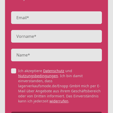
Ich akzeptiere
Datenschutz
und
Nutzungsbedingungen
. Ich bin damit
einverstanden, dass
lagerverkaufsmode.de/Enopp GmbH mich per E-
Mail über Angebote aus ihrem Geschäftsbereich
oder von Dritten informiert. Das Einverständnis
kann ich jederzeit
widerrufen
.