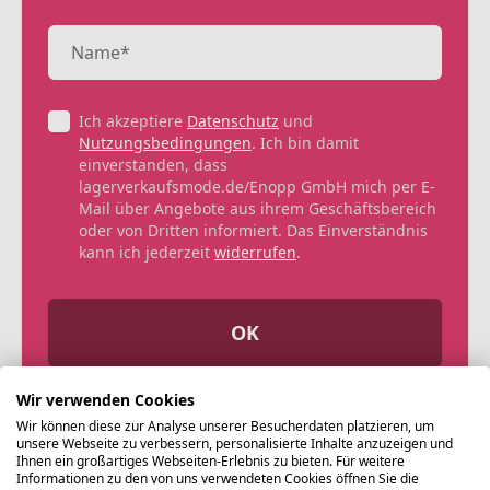
Ich akzeptiere
Datenschutz
und
Nutzungsbedingungen
. Ich bin damit
einverstanden, dass
lagerverkaufsmode.de/Enopp GmbH mich per E-
Mail über Angebote aus ihrem Geschäftsbereich
oder von Dritten informiert. Das Einverständnis
kann ich jederzeit
widerrufen
.
OK
Wir verwenden Cookies
Wir können diese zur Analyse unserer Besucherdaten platzieren, um
unsere Webseite zu verbessern, personalisierte Inhalte anzuzeigen und
Ihnen ein großartiges Webseiten-Erlebnis zu bieten. Für weitere
Informationen zu den von uns verwendeten Cookies öffnen Sie die