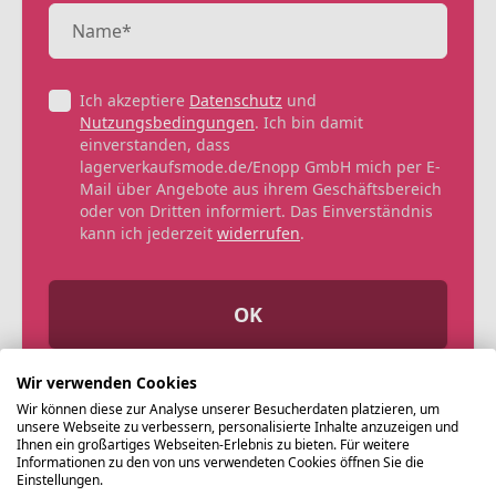
Ich akzeptiere
Datenschutz
und
Nutzungsbedingungen
. Ich bin damit
einverstanden, dass
lagerverkaufsmode.de/Enopp GmbH mich per E-
Mail über Angebote aus ihrem Geschäftsbereich
oder von Dritten informiert. Das Einverständnis
kann ich jederzeit
widerrufen
.
OK
Wir verwenden Cookies
Wir können diese zur Analyse unserer Besucherdaten platzieren, um
unsere Webseite zu verbessern, personalisierte Inhalte anzuzeigen und
Ihnen ein großartiges Webseiten-Erlebnis zu bieten. Für weitere
Informationen zu den von uns verwendeten Cookies öffnen Sie die
Einstellungen.