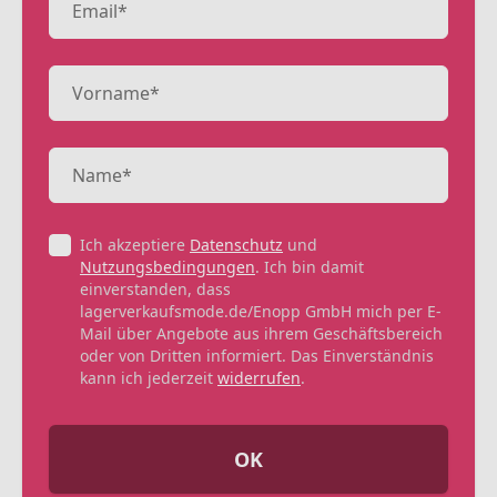
Ich akzeptiere
Datenschutz
und
Nutzungsbedingungen
. Ich bin damit
einverstanden, dass
lagerverkaufsmode.de/Enopp GmbH mich per E-
Mail über Angebote aus ihrem Geschäftsbereich
oder von Dritten informiert. Das Einverständnis
kann ich jederzeit
widerrufen
.
OK