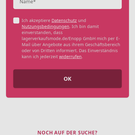
Ich akzeptiere
Datenschutz
und
Nutzungsbedingungen
. Ich bin damit
einverstanden, dass
lagerverkaufsmode.de/Enopp GmbH mich per E-
Mail über Angebote aus ihrem Geschäftsbereich
oder von Dritten informiert. Das Einverständnis
kann ich jederzeit
widerrufen
.
OK
NOCH AUF DER SUCHE?