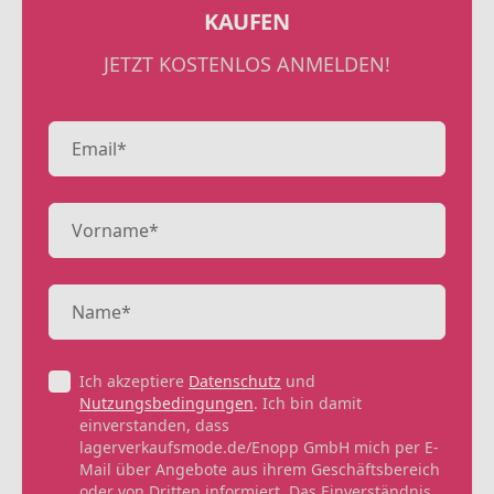
KAUFEN
JETZT KOSTENLOS ANMELDEN!
Ich akzeptiere
Datenschutz
und
Nutzungsbedingungen
. Ich bin damit
einverstanden, dass
lagerverkaufsmode.de/Enopp GmbH mich per E-
Mail über Angebote aus ihrem Geschäftsbereich
oder von Dritten informiert. Das Einverständnis