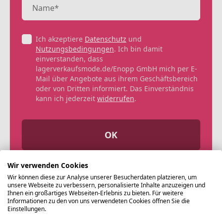
Ich akzeptiere
Datenschutz
und
Nutzungsbedingungen
. Ich bin damit
einverstanden, dass
lagerverkaufsmode.de/Enopp GmbH mich per E-
Mail über Angebote aus ihrem Geschäftsbereich
oder von Dritten informiert. Das Einverständnis
kann ich jederzeit
widerrufen
.
OK
Wir verwenden Cookies
Wir können diese zur Analyse unserer Besucherdaten platzieren, um
unsere Webseite zu verbessern, personalisierte Inhalte anzuzeigen und
Ihnen ein großartiges Webseiten-Erlebnis zu bieten. Für weitere
Informationen zu den von uns verwendeten Cookies öffnen Sie die
Einstellungen.