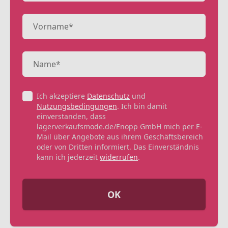
Ich akzeptiere
Datenschutz
und
Nutzungsbedingungen
. Ich bin damit
einverstanden, dass
lagerverkaufsmode.de/Enopp GmbH mich per E-
Mail über Angebote aus ihrem Geschäftsbereich
oder von Dritten informiert. Das Einverständnis
kann ich jederzeit
widerrufen
.
OK