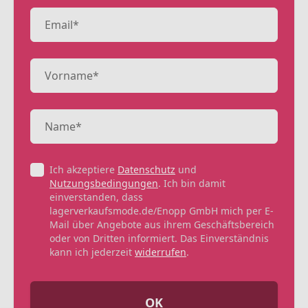
Ich akzeptiere
Datenschutz
und
Nutzungsbedingungen
. Ich bin damit
einverstanden, dass
lagerverkaufsmode.de/Enopp GmbH mich per E-
Mail über Angebote aus ihrem Geschäftsbereich
oder von Dritten informiert. Das Einverständnis
kann ich jederzeit
widerrufen
.
OK