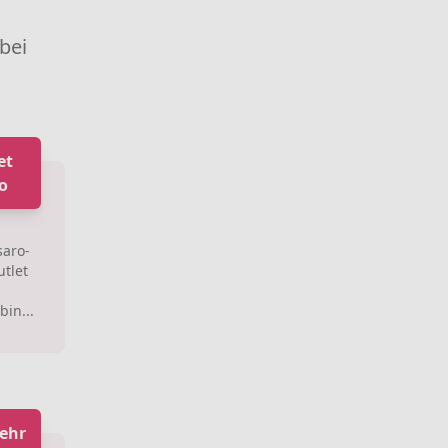
 bei
et
o
saro-
tlet
in...
ehr