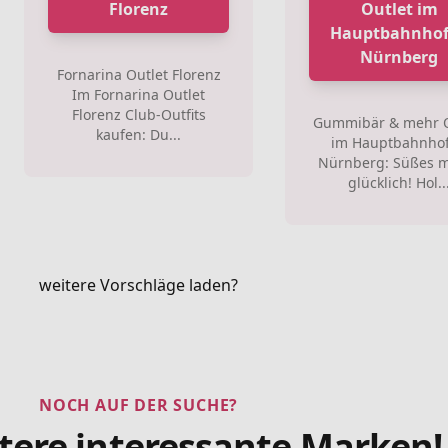
Florenz
Outlet im
Hauptbahnhof
Nürnberg
Fornarina Outlet Florenz
Im Fornarina Outlet
Florenz Club-Outfits
Gummibär & mehr O
kaufen: Du...
im Hauptbahnhof
Nürnberg: Süßes 
glücklich! Hol..
weitere Vorschläge laden?
NOCH AUF DER SUCHE?
tere interessante Marken!