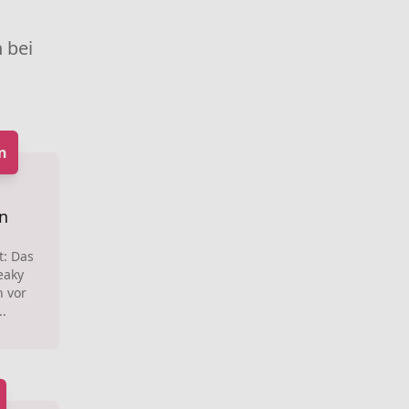
 bei
n
n
t: Das
eaky
h vor
..