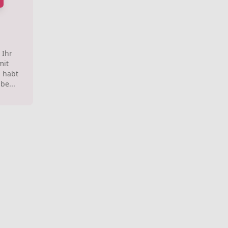
 Ihr
mit
 habt
be...