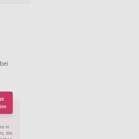
 bei
et
eim
re in
s, die