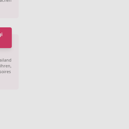
machen
gi
ailand
 Uhren,
oires