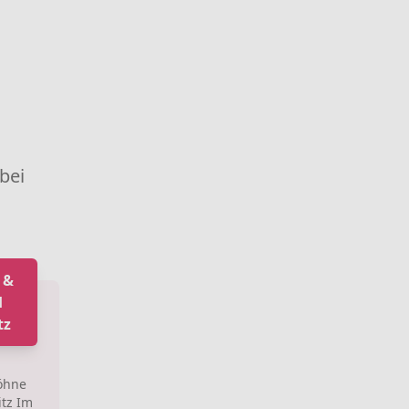
 bei
 &
H
tz
öhne
tz Im