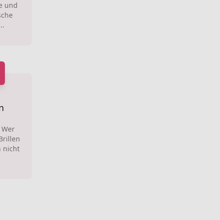
e und
sche
..
n
: Wer
rillen
 nicht