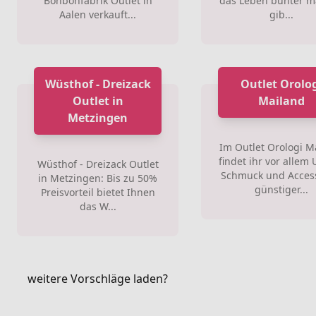
Bonbonfabrik Outlet in
das Leben bunter 
Aalen verkauft...
gib...
Wüsthof - Dreizack
Outlet Orolo
Outlet in
Mailand
Metzingen
Im Outlet Orologi M
findet ihr vor allem
Wüsthof - Dreizack Outlet
Schmuck und Access
in Metzingen: Bis zu 50%
günstiger...
Preisvorteil bietet Ihnen
das W...
weitere Vorschläge laden?