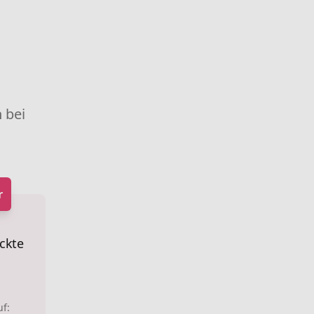
 bei
r
ckte
uf: