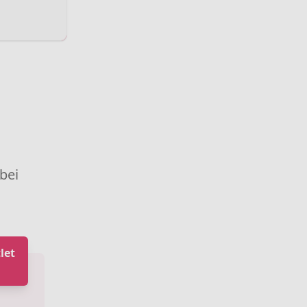
 bei
let