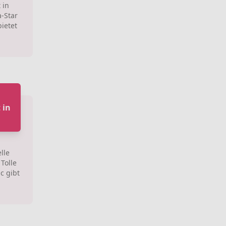
 in
a-Star
bietet
 in
lle
Tolle
c gibt
.