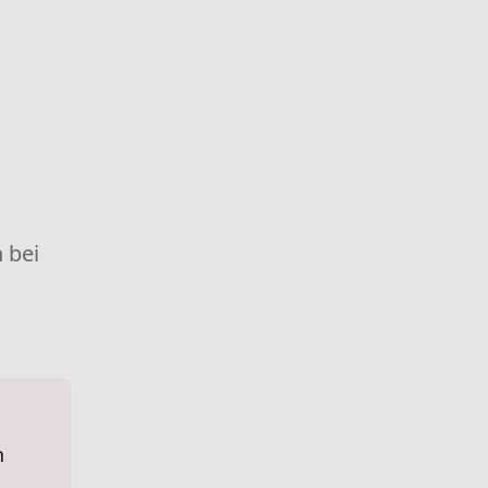
 bei
n