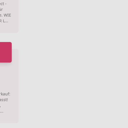
ct -
ür
e. WIE
L...
kauf:
sst!
,
..