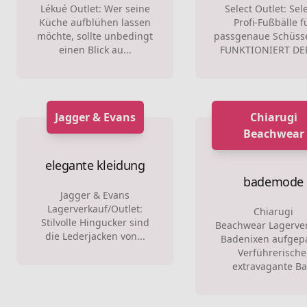
Lékué Outlet: Wer seine
Select Outlet: Sele
Küche aufblühen lassen
Profi-Fußbälle f
möchte, sollte unbedingt
passgenaue Schüss
einen Blick au...
FUNKTIONIERT DER 
Jagger & Evans
Chiarugi
Beachwear
elegante kleidung
bademode
Jagger & Evans
Lagerverkauf/Outlet:
Chiarugi
Stilvolle Hingucker sind
Beachwear Lagerver
die Lederjacken von...
Badenixen aufgepa
Verführerische
extravagante Ba.