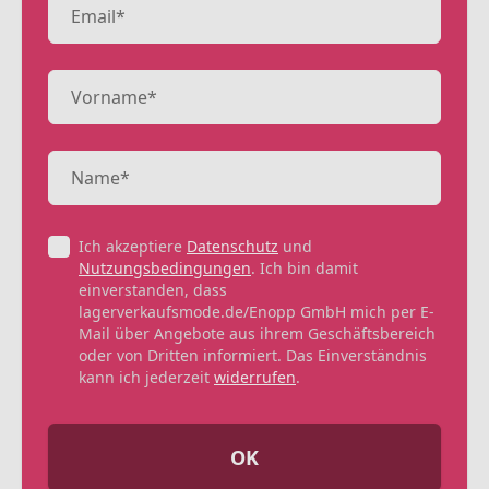
Ich akzeptiere
Datenschutz
und
Nutzungsbedingungen
. Ich bin damit
einverstanden, dass
lagerverkaufsmode.de/Enopp GmbH mich per E-
Mail über Angebote aus ihrem Geschäftsbereich
oder von Dritten informiert. Das Einverständnis
kann ich jederzeit
widerrufen
.
OK