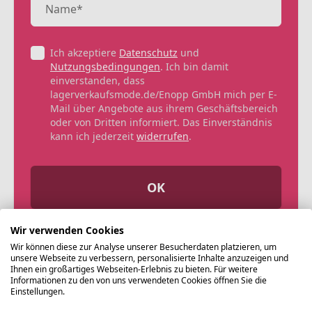
Ich akzeptiere
Datenschutz
und
Nutzungsbedingungen
. Ich bin damit
einverstanden, dass
lagerverkaufsmode.de/Enopp GmbH mich per E-
Mail über Angebote aus ihrem Geschäftsbereich
oder von Dritten informiert. Das Einverständnis
kann ich jederzeit
widerrufen
.
OK
Wir verwenden Cookies
Wir können diese zur Analyse unserer Besucherdaten platzieren, um
unsere Webseite zu verbessern, personalisierte Inhalte anzuzeigen und
Ihnen ein großartiges Webseiten-Erlebnis zu bieten. Für weitere
Informationen zu den von uns verwendeten Cookies öffnen Sie die
Einstellungen.