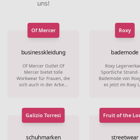
uns!
Of Mercer
Roxy
businesskleidung
bademode
Of Mercer Outlet Of
Roxy Lagerverka
Mercer bietet tolle
Sportliche Strand-
Workwear für Frauen, die
Bademode von Roxy
sich auch in der Arbe...
es jetzt im Roxy L
Galizio Torresi
Fruit of the L
schuhmarken
streetwear