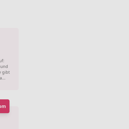
uf:
 und
 gibt
a...
oom