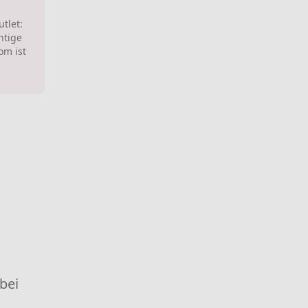
utlet:
htige
om ist
 bei