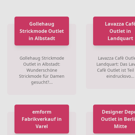
Gollehaug
Lavazza Caf
Strickmode Outlet
Outlet in
in Albstadt
Landquart
Gollehaug Strickmode
Lavazza Cafè Outle
Outlet in Albstadt:
Landquart: Das La
Wunderschöne
Cafè Outlet ist Tei
Strickmode für Damen
eindrucksvo...
gesucht?...
emform
Designer Dep
Fabrikverkauf in
Outlet in Berl
Varel
Mitte