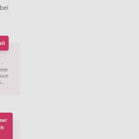
 bei
ll
 -
tlet
isch
...
ear
th