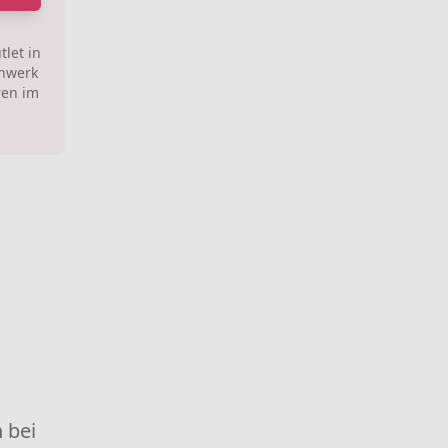
let in
uhwerk
ren im
 bei