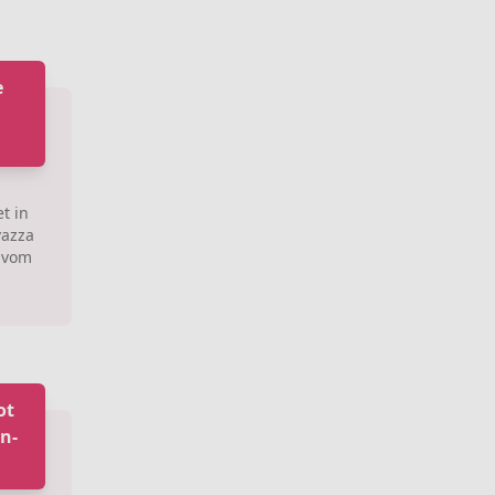
è
t in
vazza
l vom
ot
in-