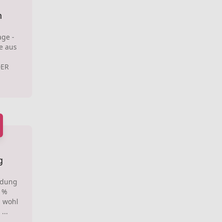
n
ge -
e aus
DER
g
idung
0 %
 wohl
...