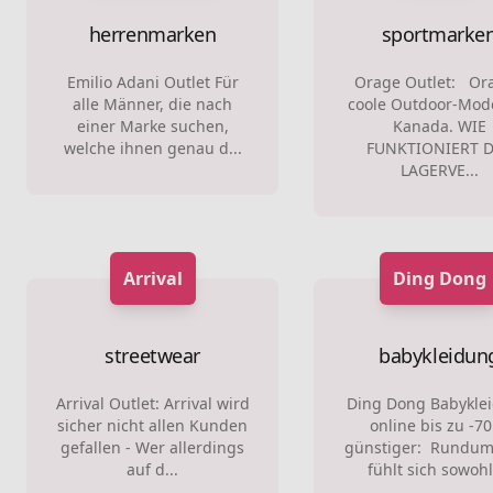
herrenmarken
sportmarke
Emilio Adani Outlet Für
Orage Outlet: Ora
alle Männer, die nach
coole Outdoor-Mod
einer Marke suchen,
Kanada. WIE
welche ihnen genau d...
FUNKTIONIERT 
LAGERVE...
Arrival
Ding Dong
streetwear
babykleidun
Arrival Outlet: Arrival wird
Ding Dong Babykle
sicher nicht allen Kunden
online bis zu -7
gefallen - Wer allerdings
günstiger: Rundum
auf d...
fühlt sich sowohl 