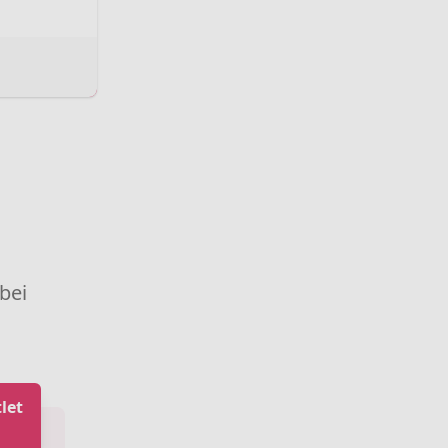
 bei
let