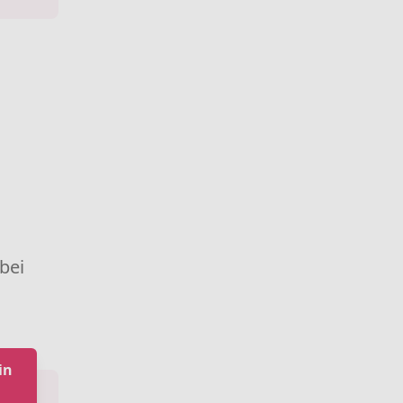
 bei
in