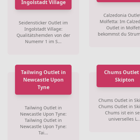
Ingolstadt Village
Calzedonia Outlet
Molfetta: Im Calze
Seidensticker Outlet im
Outlet in Molfet
Ingolstadt Village:
bekommst du Strump
Qualitätshemden von der
Numemr 1 im S...
Tailwing Outlet in
Chums Outlet 
Newcastle Upon
Skipton
Tyne
Chums Outlet in Sk
Chums Outlet in Sk
Tailwing Outlet in
Chums ist ein s
Newcastle Upon Tyne:
universelles L..
Tailwing Outlet in
Newcastle Upon Tyne:
Tai...