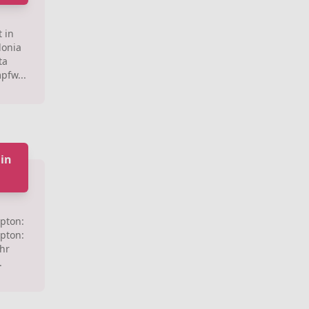
 in
donia
ta
fw...
in
ipton:
ipton:
ehr
.